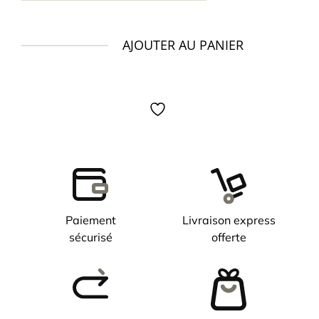
AJOUTER AU PANIER
quantité
de
Montre
TISSOT
Seastar
1000
43mm
automatique
Paiement
Livraison express
sécurisé
offerte