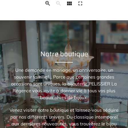
zoom_in
zoom_out
view_module
fullscreen
Notre boutique
Une demande en mariage, un anniversaire, un
souvenir familial… Parce que certaines grandes
occasions sont uniques, la bijouterie PELISSIER La
Régence vous invite à donner vie à tous vos plus
beaux rêves de bijoux.
Venez visiter notre boutique et laissez-vous séduire
par nos différents univers.
Du classique intemporel
aux dernières nouveautés, vous trouverez le bijou