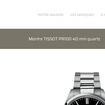
Passer
au
contenu
NOTRE MAISON
LES MARQUES
E
Montre TISSOT PR100 40 mm quartz