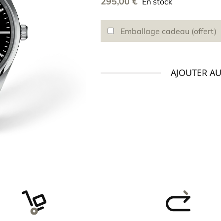
295,00
€
En stock
Emballage cadeau (offert)
AJOUTER AU
quantité
de
Montre
TISSOT
PR100
40
mm
quartz