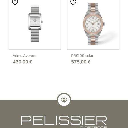
Vème Avenue
PRC100 solar
430,00
€
575,00
€