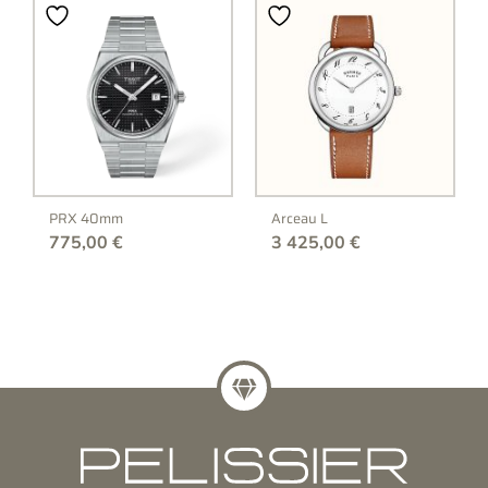
PRX 40mm
Arceau L
775,00
€
3 425,00
€