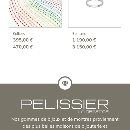
Colliers
Solitaire
395,00
€
–
1 190,00
€
–
Plage
Plage
470,00
€
3 150,00
€
de
de
prix :
prix :
395,00 €
1
à
190,00 €
470,00 €
à
3
150,00 €
Nos gammes de bijoux et de montres proviennent
des plus belles maisons de bijouterie et