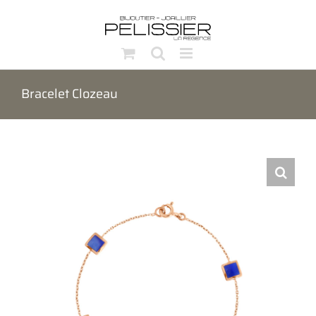
Passer
au
contenu
Bracelet Clozeau