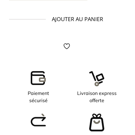
AJOUTER AU PANIER
quantité
de
Montre
TISSOT
PR516
38
mm
automatique
Paiement
Livraison express
sécurisé
offerte