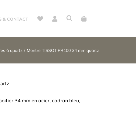
S & CONTACT
es à quartz
Montre TISSOT PR100 34 mm quartz
artz
boitier 34 mm en acier, cadran bleu,