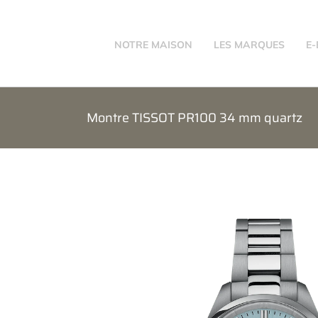
Passer
au
contenu
NOTRE MAISON
LES MARQUES
E
Montre TISSOT PR100 34 mm quartz