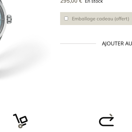
295,00
€
En stock
Emballage cadeau (offert)
AJOUTER AU
quantité
de
Montre
TISSOT
PR100
34
mm
quartz