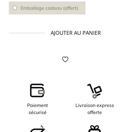
Emballage cadeau (offert)
AJOUTER AU PANIER
quantité
de
Montre
TISSOT
Le
Locle
20th
Anniversary
automatique
Paiement
Livraison express
sécurisé
offerte