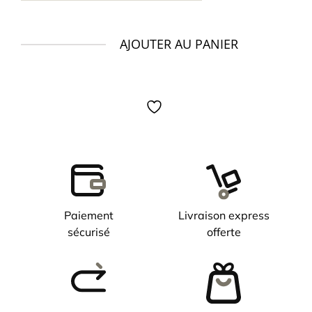
AJOUTER AU PANIER
quantité
de
Montre
TISSOT
Gentleman
40mm
automatique
Paiement
Livraison express
sécurisé
offerte