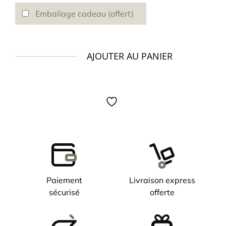
Emballage cadeau (offert)
AJOUTER AU PANIER
quantité
de
Montre
DEPANCEL
Allure
Mono
Eye
Red
mécaquartz
Paiement
Livraison express
sécurisé
offerte