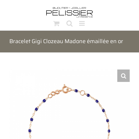
Passer
au
contenu
Bracelet Gigi Clozeau Madone émaillée en or