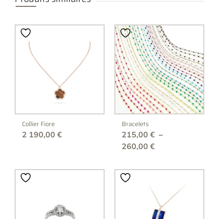
Collier Fiore
Bracelets
2 190,00
€
215,00
€
–
Plage
260,00
€
de
prix :
215,00 €
à
260,00 €