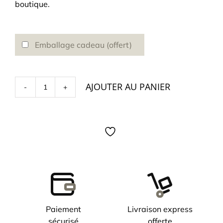
boutique.
Emballage cadeau (offert)
AJOUTER AU PANIER
quantité
de
Bague
Clozeau
en
or
rose
résine
vert
bronze
Paiement
Livraison express
sécurisé
offerte