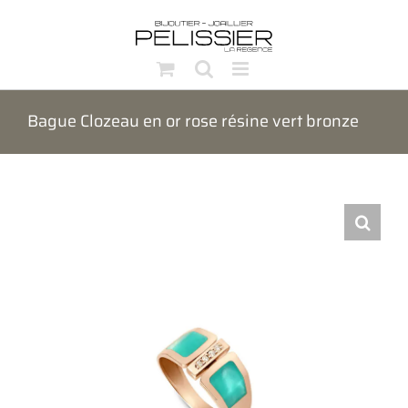
Passer
au
contenu
Bague Clozeau en or rose résine vert bronze