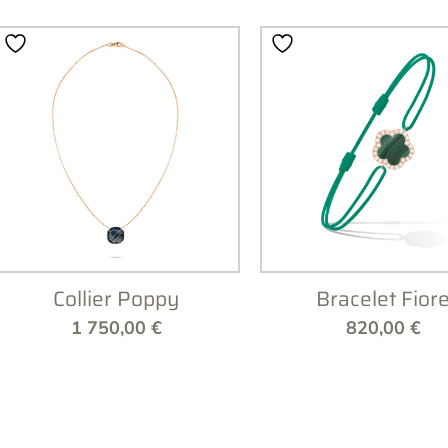
Collier Poppy
Bracelet Fior
1 750,00
€
820,00
€