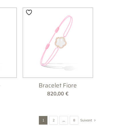
e
Bracelet Fiore
820,00
€
1
2
…
8
Suivant