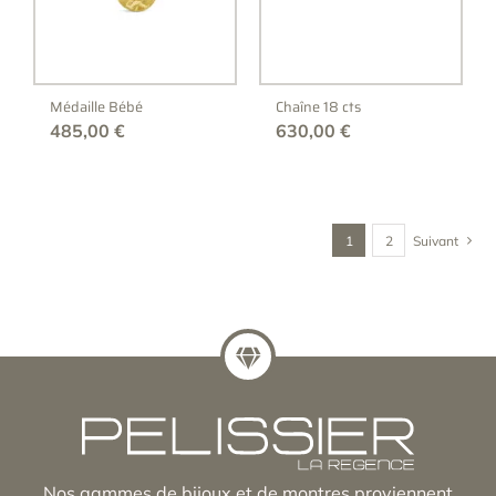
Médaille Bébé
Chaîne 18 cts
485,00
€
630,00
€
1
2
Suivant
Nos gammes de bijoux et de montres proviennent